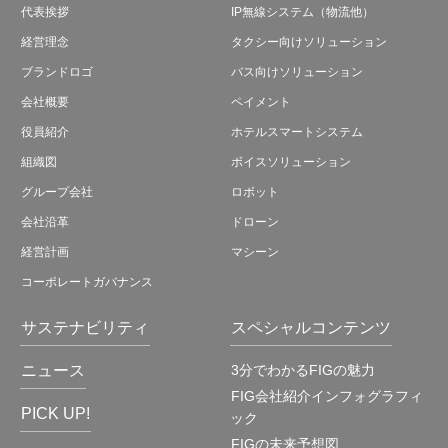
代表挨拶
IP無線システム（物流他）
経営理念
タクシー向けソリューション
ブランドロゴ
バス向けソリューション
会社概要
ペイメント
役員紹介
ホテルスマートシステム
組織図
ボイスソリューション
グループ会社
ロボット
会社沿革
ドローン
経営計画
マシーン
コーポレートガバナンス
サステナビリティ
スペシャルコンテンツ
ニュース
3分でわかるFIGの魅力
FIG会社紹介インフォグラフィ
PICK UP!
ック
FIGの未来予想図